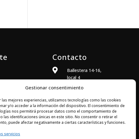
te
Contacto

Ballestera 14-16,
local 4
08820 El Prat de
Gestionar consentimiento
Llobregat
(Barcelona)
r las mejores experiencias, utilizamos tecnologías como las cookies
nar y/o acceder a la información del dispositivo. El consentimiento de

+34 933 704 973
logías nos permitirá procesar datos como el comportamiento de
 las identificaciones únicas en este sitio. No consentir o retirar el

comercial@elecsoft.com
nto, puede afectar negativamente a ciertas características y funciones.
os servicios