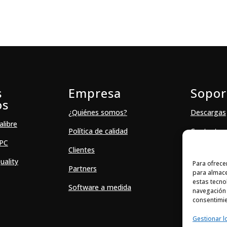
s
Empresa
Sopor
os
¿Quiénes somos?
Descargas
alibre
Política de calidad
Contacto
SPC
Clientes
uality
Para ofrece
Partners
para almace
estas tecno
Software a medida
navegación o
consentimie
Gestionar l