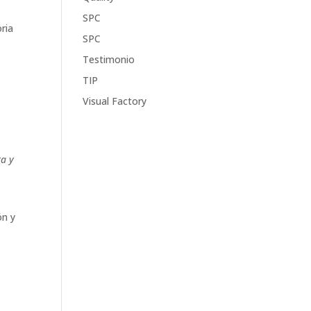
SPC
ria
SPC
Testimonio
TIP
Visual Factory
ta y
ón y