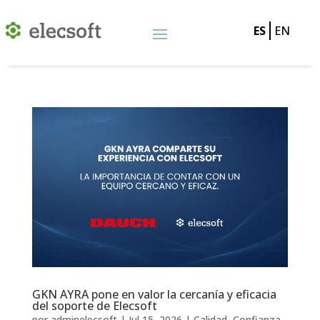
ES
EN
GKN AYRA pone en valor la cercanía y eficacia
del soporte de Elecsoft
por
adminelecsoft
|
Jul 15, 2026
|
Calidad
,
Confianza
,