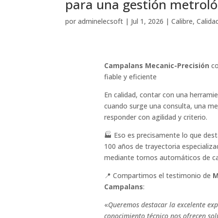
para una gestión metrológ
por
adminelecsoft
|
Jul 1, 2026
|
Calibre
,
Calida
Campalans Mecanic-Precisión
co
fiable y eficiente
En calidad, contar con una herramie
cuando surge una consulta, una mej
responder con agilidad y criterio.
🏭 Eso es precisamente lo que des
100 años de trayectoria especializa
mediante tornos automáticos de ca
📍 Compartimos el testimonio de
M
Campalans
:
«
Queremos destacar la excelente exp
conocimiento técnico nos ofrecen sol