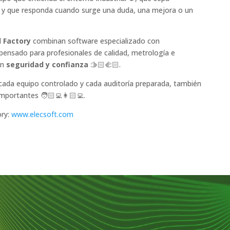
a y que responda cuando surge una duda, una mejora o un
l Factory
combinan software especializado con
ensado para profesionales de calidad, metrología e
on
seguridad y confianza
🫱🏻‍🫲🏻.
 cada equipo controlado y cada auditoría preparada, también
portantes 🧑🏻‍💻👩🏻‍💻.
ory:
www.elecsoft.com