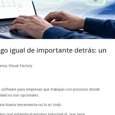
lgo igual de importante detrás: un
anza
,
Visual Factory
e software para empresas que trabajan con procesos donde
bilidad no son opcionales.
una buena herramienta no lo es todo.
po que entienda el entorno industrial ⚙️, que sepa