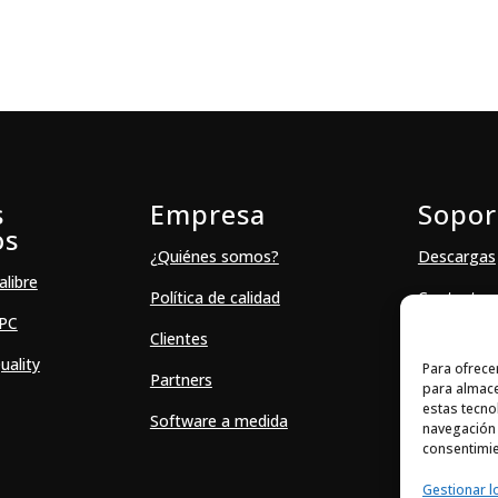
s
Empresa
Sopor
os
¿Quiénes somos?
Descargas
alibre
Política de calidad
Contacto
SPC
Clientes
uality
Para ofrece
Partners
para almace
estas tecno
Software a medida
navegación o
consentimie
Gestionar l