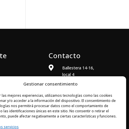
te
Contacto

Ballestera 14-16,
local 4
08820 El Prat de
Gestionar consentimiento
Llobregat
(Barcelona)
r las mejores experiencias, utilizamos tecnologías como las cookies
nar y/o acceder a la información del dispositivo. El consentimiento de

+34 933 704 973
logías nos permitirá procesar datos como el comportamiento de
 las identificaciones únicas en este sitio. No consentir o retirar el

comercial@elecsoft.com
nto, puede afectar negativamente a ciertas características y funciones.
os servicios